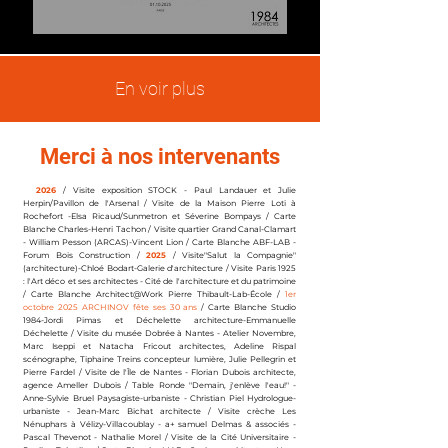
En voir plus
Merci à nos intervenants
2026
/ Visite exposition STOCK - Paul Landauer et Julie
Herpin/Pavillon de l'Arsenal / Visite de la Maison Pierre Loti à
Rochefort -Elsa Ricaud/Sunmetron et Séverine Bompays / Carte
Blanche Charles-Henri Tachon / Visite quartier Grand Canal-Clamart
- William Pesson (ARCAS)-Vincent Lion / Carte Blanche ABF-LAB -
Forum Bois Construction /
2025
/
Visite"Salut la Compagnie"
(architecture)-Chloé Bodart-Galerie d'architecture / Visite Paris 1925
: l'Art déco et ses
architectes
- Cité de l'architecture et du patrimoine
/
Carte Blanche Architect@Work Pierre Thibault-Lab-École /
1er
octobre 2025 ARCHINOV fête ses 30 ans
/ Carte
Blanche
Studio
1984-Jordi Pimas et Déchelette architecture-Emmanuelle
Déchelette / Visite du
musée Dobrée
à Nantes - Atelier Novembre,
Marc Iseppi et Natacha Fricout architectes, Adeline Rispal
scénographe, Tiphaine Treins concepteur lumière, Julie Pellegrin et
Pierre Fardel / Visite de l'Île de Nantes - Florian Dubois architecte,
agence Ameller Dubois / Table Ronde "Demain, j'enlève l'eau!" -
Anne-Sylvie Bruel Paysagiste-urbaniste - Christian Piel Hydrologue-
urbaniste - Jean-Marc Bichat architecte / Visite crèche Les
Nénuphars à Vélizy-Villacoublay - a+ samuel
Delmas
& associés -
Pascal Thevenot - Nathalie Morel /
Visite
de la Cité Universitaire -