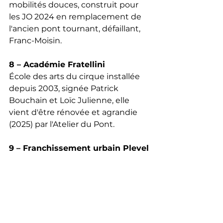
mobilités douces, construit pour 
les JO 2024 en remplacement de 
l'ancien pont tournant, défaillant, 
Franc-Moisin.
8 – Académie Fratellini
École des arts du cirque installée 
depuis 2003, signée Patrick 
Bouchain et Loïc Julienne, elle 
vient d'être rénovée et agrandie 
(2025) par l'Atelier du Pont.
9 – Franchissement urbain Pleyel
Passerelle de 365 m conçue par 
l'architecte Marc Mimram pour 
traverser les voies ferrées et relier 
les quartiers.
10 – Gare Saint-Denis Pleyel